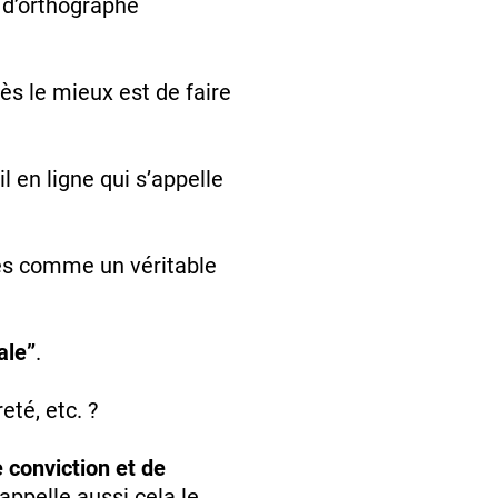
r d’orthographe
ès le mieux est de faire
l en ligne qui s’appelle
tes comme un véritable
ale”
.
eté, etc. ?
e conviction et de
 appelle aussi cela le