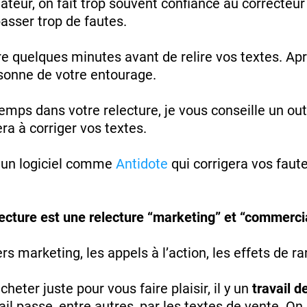
nateur, on fait trop souvent confiance au correcteu
asser trop de fautes.
re quelques minutes avant de relire vos textes. Apr
rsonne de votre entourage.
mps dans votre relecture, je vous conseille un outi
ra à corriger vos textes.
r un logiciel comme
Antidote
qui corrigera vos fau
ecture est une relecture “marketing” et “commerci
rs marketing, les appels à l’action, les effets de rar
heter juste pour vous faire plaisir, il y un
travail d
vail passe, entre autres, par les textes de vente. On